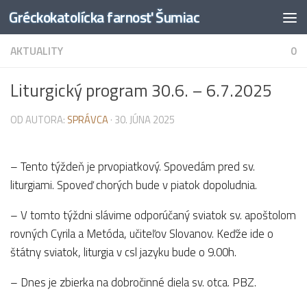
Gréckokatolícka farnosť Šumiac
Preskočiť na obsah
AKTUALITY
0
Liturgický program 30.6. – 6.7.2025
OD AUTORA:
SPRÁVCA
·
30. JÚNA 2025
– Tento týždeň je prvopiatkový. Spovedám pred sv.
liturgiami. Spoveď chorých bude v piatok dopoludnia.
– V tomto týždni slávime odporúčaný sviatok sv. apoštolom
rovných Cyrila a Metóda, učiteľov Slovanov. Keďže ide o
štátny sviatok, liturgia v csl jazyku bude o 9.00h.
– Dnes je zbierka na dobročinné diela sv. otca. PBZ.