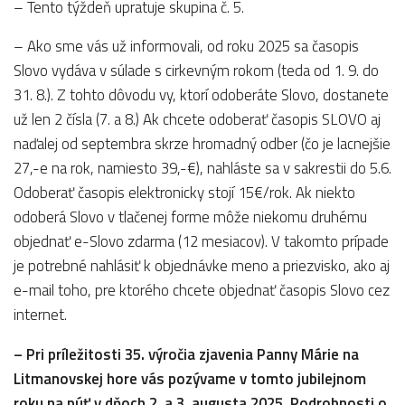
– Tento týždeň upratuje skupina č. 5.
– Ako sme vás už informovali, od roku 2025 sa časopis
Slovo vydáva v súlade s cirkevným rokom (teda od 1. 9. do
31. 8.). Z tohto dôvodu vy, ktorí odoberáte Slovo, dostanete
už len 2 čísla (7. a 8.) Ak chcete odoberať časopis SLOVO aj
naďalej od septembra skrze hromadný odber (čo je lacnejšie
27,-e na rok, namiesto 39,-€), nahláste sa v sakrestii do 5.6.
Odoberať časopis elektronicky stojí 15€/rok. Ak niekto
odoberá Slovo v tlačenej forme môže niekomu druhému
objednať e-Slovo zdarma (12 mesiacov). V takomto prípade
je potrebné nahlásiť k objednávke meno a priezvisko, ako aj
e-mail toho, pre ktorého chcete objednať časopis Slovo cez
internet.
– Pri príležitosti 35. výročia zjavenia Panny Márie na
Litmanovskej hore vás pozývame v tomto jubilejnom
roku na púť v dňoch 2. a 3. augusta 2025. Podrobnosti o