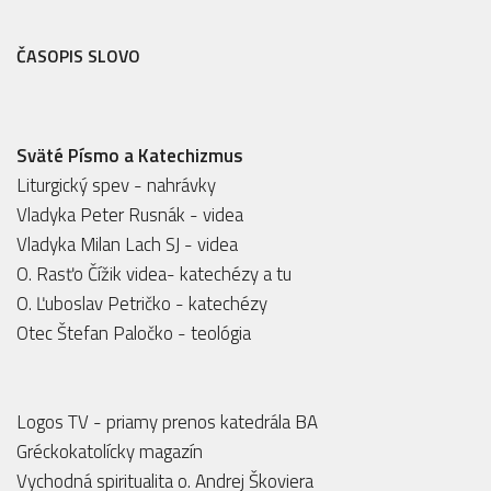
ČASOPIS SLOVO
Sväté Písmo a Katechizmus
Liturgický spev - nahrávky
Vladyka Peter Rusnák - videa
Vladyka Milan Lach SJ - videa
O. Rasťo Čížik videa- katechézy
a
tu
O. Ľuboslav Petričko - katechézy
Otec Štefan Paločko - teológia
Logos TV - priamy prenos katedrála BA
Gréckokatolícky magazín
Vychodná spiritualita o. Andrej Škoviera