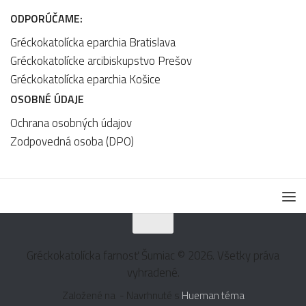
ODPORÚČAME:
Gréckokatolícka eparchia Bratislava
Gréckokatolícke arcibiskupstvo Prešov
Gréckokatolícka eparchia Košice
OSOBNÉ ÚDAJE
Ochrana osobných údajov
Zodpovedná osoba (DPO)
Gréckokatolícka farnosť Šumiac © 2026. Všetky práva
vyhradené.
Založené na
- Navrhnuté s
Hueman téma