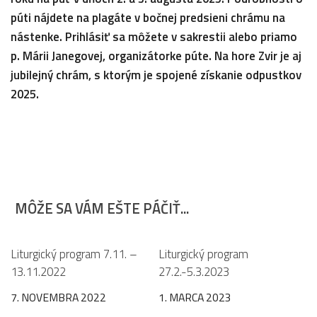
púti nájdete na plagáte v bočnej predsieni chrámu na
nástenke. Prihlásiť sa môžete v sakrestii alebo priamo
p. Márii Janegovej, organizátorke púte. Na hore Zvir je aj
jubilejný chrám, s ktorým je spojené získanie odpustkov
2025.
MÔŽE SA VÁM EŠTE PÁČIŤ...
0
0
Liturgický program 7.11. –
Liturgický program
13.11.2022
27.2.-5.3.2023
7. NOVEMBRA 2022
1. MARCA 2023