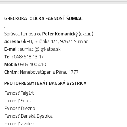
GRÉCKOKATOLÍCKA FARNOSŤ ŠUMIAC
.
Správca farnosti
o. Peter Komanický
(excur. )
Adresa:
GkFÚ, Bučinka 1/1, 97671 Šumiac
E-mail:
sumiac @ grkatba.sk
Tel.:
048/618 13 17
Mobil:
0905 100 410
Chrám:
Nanebovstúpenia Pána, 1777
PROTOPRESBYTERÁT BANSKÁ BYSTRICA
Farnosť Telgárt
Farnosť Šumiac
Farnosť Brezno
Farnosť Banská Bystrica
Farnosť Zvolen