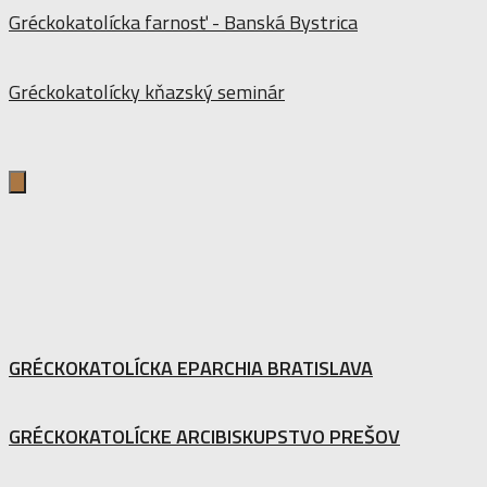
Gréckokatolícka farnosť - Banská Bystrica
Gréckokatolícky kňazský seminár
GRÉCKOKATOLÍCKA EPARCHIA BRATISLAVA
GRÉCKOKATOLÍCKE ARCIBISKUPSTVO PREŠOV