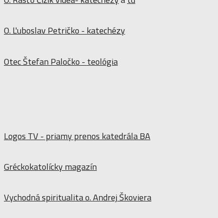
O. Ľuboslav Petričko - katechézy
Otec Štefan Paločko - teológia
Logos TV - priamy prenos katedrála BA
Gréckokatolícky magazín
Vychodná spiritualita o. Andrej Škoviera