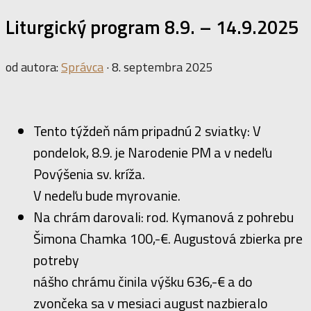
Liturgický program 8.9. – 14.9.2025
od autora:
Správca
·
8. septembra 2025
Tento týždeň nám pripadnú 2 sviatky: V
pondelok, 8.9. je Narodenie PM a v nedeľu
Povýšenia sv. kríža.
V nedeľu bude myrovanie.
Na chrám darovali: rod. Kymanová z pohrebu
Šimona Chamka 100,-€. Augustová zbierka pre
potreby
nášho chrámu činila výšku 636,-€ a do
zvončeka sa v mesiaci august nazbieralo