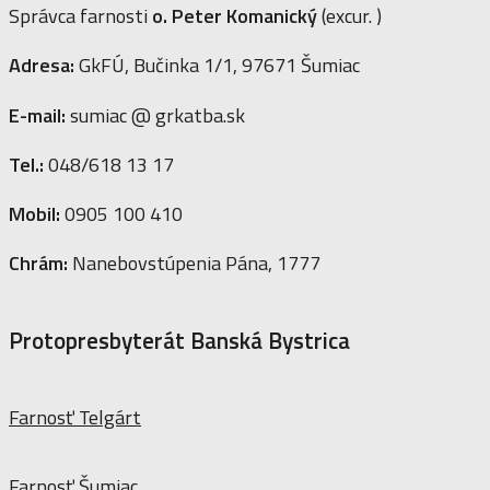
Správca farnosti
o. Peter Komanický
(excur. )
Adresa:
GkFÚ, Bučinka 1/1, 97671 Šumiac
E-mail:
sumiac @ grkatba.sk
Tel.:
048/618 13 17
Mobil:
0905 100 410
Chrám:
Nanebovstúpenia Pána, 1777
Protopresbyterát Banská Bystrica
Farnosť Telgárt
Farnosť Šumiac