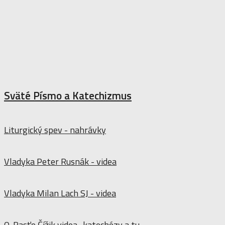
Sväté Písmo a Katechizmus
Liturgický spev - nahrávky
Vladyka Peter Rusnák - videa
Vladyka Milan Lach SJ - videa
O. Rasťo Čížik videa- katechézy
a
tu