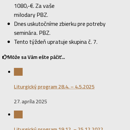
1080,-€. Za vaše
milodary PBZ.
Dnes uskutočníme zbierku pre potreby
seminára. PBZ.
Tento týždeň upratuje skupina č. 7.
Môže sa Vám ešte páčiť...
0
Liturgický program 28.4. – 4.5.2025
27. apríla 2025
0
Liturgický program 19.12. – 25.12.2022