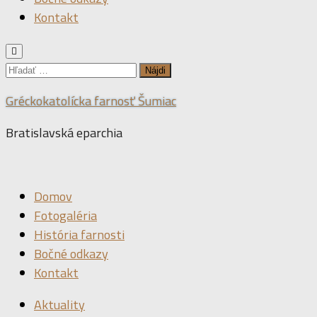
Kontakt
Hľadať:
Gréckokatolícka farnosť Šumiac
Bratislavská eparchia
Domov
Fotogaléria
História farnosti
Bočné odkazy
Kontakt
Aktuality