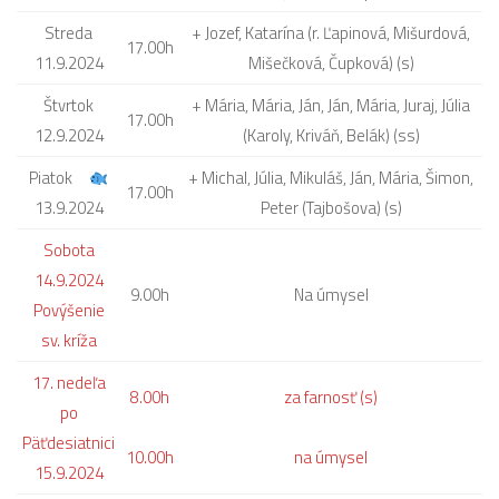
Streda
+ Jozef, Katarína (r. Ľapinová, Mišurdová,
17.00h
11.9.2024
Mišečková, Čupková) (s)
Štvrtok
+ Mária, Mária, Ján, Ján, Mária, Juraj, Júlia
17.00h
12.9.2024
(Karoly, Kriváň, Belák) (ss)
Piatok
+ Michal, Júlia, Mikuláš, Ján, Mária, Šimon,
17.00h
13.9.2024
Peter (Tajbošova) (s)
Sobota
14.9.2024
9.00h
Na úmysel
Povýšenie
sv. kríža
17. nedeľa
8.00h
za farnosť (s)
po
Päťdesiatnici
10.00h
na úmysel
15.9.2024