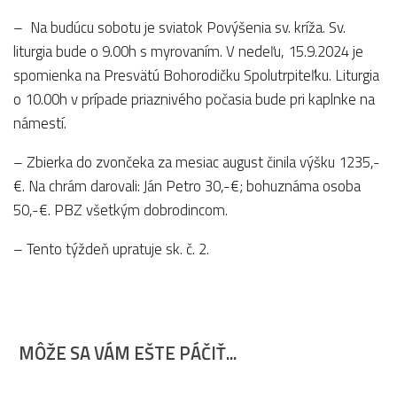
– Na budúcu sobotu je sviatok Povýšenia sv. kríža. Sv.
liturgia bude o 9.00h s myrovaním. V nedeľu, 15.9.2024 je
spomienka na Presvätú Bohorodičku Spolutrpiteľku. Liturgia
o 10.00h v prípade priaznivého počasia bude pri kaplnke na
námestí.
– Zbierka do zvončeka za mesiac august činila výšku 1235,-
€. Na chrám darovali: Ján Petro 30,-€; bohuznáma osoba
50,-€. PBZ všetkým dobrodincom.
– Tento týždeň upratuje sk. č. 2.
MÔŽE SA VÁM EŠTE PÁČIŤ...