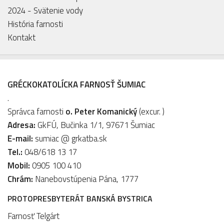
2024 - Svätenie vody
História farnosti
Kontakt
GRÉCKOKATOLÍCKA FARNOSŤ ŠUMIAC
.
Správca farnosti
o. Peter Komanický
(excur. )
Adresa:
GkFÚ, Bučinka 1/1, 97671 Šumiac
E-mail:
sumiac @ grkatba.sk
Tel.:
048/618 13 17
Mobil:
0905 100 410
Chrám:
Nanebovstúpenia Pána, 1777
PROTOPRESBYTERÁT BANSKÁ BYSTRICA
Farnosť Telgárt