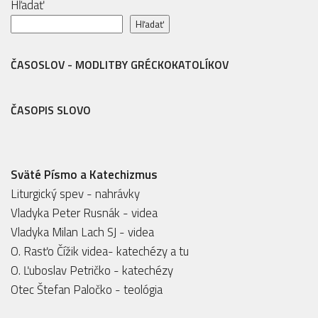
Hľadať
Hľadať
ČASOSLOV - MODLITBY GRÉCKOKATOLÍKOV
ČASOPIS SLOVO
Sväté Písmo a Katechizmus
Liturgický spev - nahrávky
Vladyka Peter Rusnák - videa
Vladyka Milan Lach SJ - videa
O. Rasťo Čížik videa- katechézy
a
tu
O. Ľuboslav Petričko - katechézy
Otec Štefan Paločko - teológia