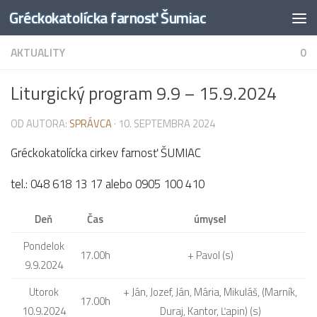
Gréckokatolícka farnosť Šumiac
Preskočiť na obsah
AKTUALITY
0
Liturgický program 9.9 – 15.9.2024
OD AUTORA:
SPRÁVCA
·
10. SEPTEMBRA 2024
Gréckokatolícka cirkev farnosť ŠUMIAC
tel.: 048 618 13 17 alebo 0905 100 410
Deň
Čas
úmysel
Pondelok
17.00h
+ Pavol (s)
9.9.2024
Utorok
+ Ján, Jozef, Ján, Mária, Mikuláš, (Marník,
17.00h
10.9.2024
Duraj, Kantor, Ľapin) (s)