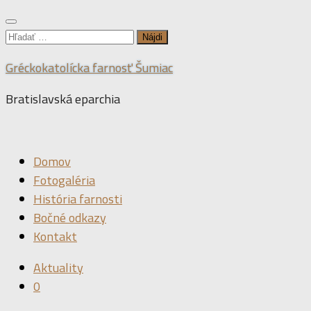
Hľadať:
Gréckokatolícka farnosť Šumiac
Bratislavská eparchia
Domov
Fotogaléria
História farnosti
Bočné odkazy
Kontakt
Aktuality
0