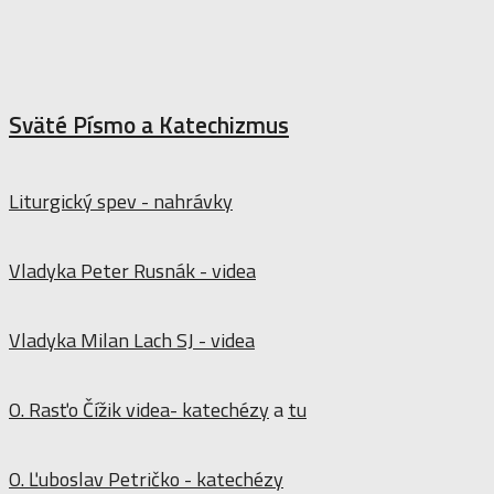
Sväté Písmo a Katechizmus
Liturgický spev - nahrávky
Vladyka Peter Rusnák - videa
Vladyka Milan Lach SJ - videa
O. Rasťo Čížik videa- katechézy
a
tu
O. Ľuboslav Petričko - katechézy