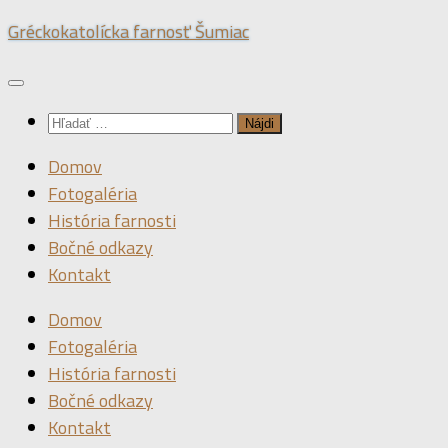
Preskočiť
Gréckokatolícka farnosť Šumiac
na
obsah
Hľadať:
Domov
Fotogaléria
História farnosti
Bočné odkazy
Kontakt
Domov
Fotogaléria
História farnosti
Bočné odkazy
Kontakt