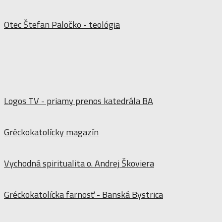
Otec Štefan Paločko - teológia
Logos TV - priamy prenos katedrála BA
Gréckokatolícky magazín
Vychodná spiritualita o. Andrej Škoviera
Gréckokatolícka farnosť - Banská Bystrica